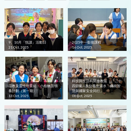
9、10月「悦讀」活動日
2025中一銜接課程
21 Oct, 2025
16 Oct, 2025
科技與生活科開放教室 ：「二十
宗教及靈性培育組：小植物苗領
四節氣—秋分養生湯水．傳統智
養計劃（第一期）
慧與國家安全同行」
13 Oct, 2025
08 Oct, 2025