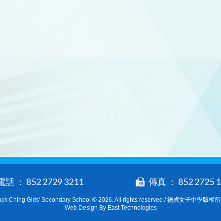
電話 ： 852 2729 3211
傳真 ： 852 2725 1
ack Ching Girls' Secondary School © 2026. All rights reserved / 德貞女子中學版權
Web Design By East Technologies