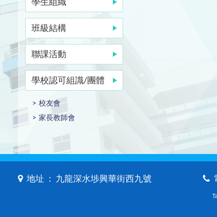
學生組織
班級結構
聯課活動
學校認可組識/團體
校友會
家長教師會
地址 ： 九龍深水埗興華街西九號
T