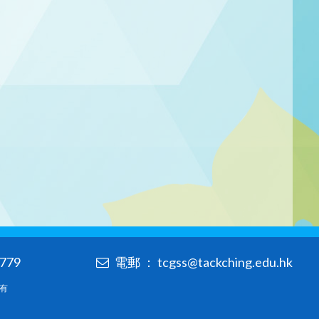
779
電郵 ： tcgss@tackching.edu.hk
所有