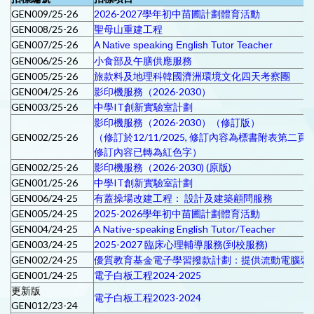
GEN009/25-26
2026-2027學年初中苗圃計劃體育活動
GEN008/25-26
聖母山重建工程
GEN007/25-26
A Native speaking English Tutor Teacher
GEN006/25-26
小食部及午膳供應服務
GEN005/25-26
旅款料及地理科韓國濟洲環境文化四天考察團
GEN004/25-26
影印機服務（2026-2030）
GEN003/25-26
中學IT創新實驗室計劃
影印機服務（2026-2030）（修訂版）
GEN002/25-26
（修訂於12/11/2025, 修訂內容為標書附表第二頁, 
修訂內容已轉為紅色字）
GEN002/25-26
影印機服務（2026-2030) (原版)
GEN001/25-26
中學IT創新實驗室計劃
GEN006/24-25
有蓋操場改建工程： 設計及建築顧問服務
GEN005/24-25
2025-2026學年初中苗圃計劃體育活動
GEN004/24-25
A Native-speaking English Tutor/Teacher
GEN003/24-25
2025-2027 臨床心理輔導服務(到校服務)
GEN002/24-25
優質教育基金電子學習撥款計劃：提供流動電腦裝
GEN001/24-25
電子白板工程2024-2025
更新版
電子白板工程2023-2024
GEN012/23-24