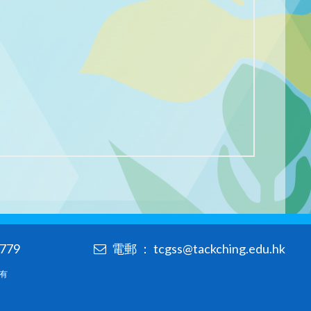
779
電郵 ： tcgss@tackching.edu.hk
所有