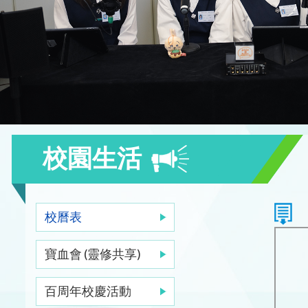
校園生活
校曆表
寶血會 (靈修共享)
百周年校慶活動