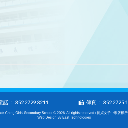
電話 ： 852 2729 3211
傳真 ： 852 2725 1
ack Ching Girls' Secondary School © 2026. All rights reserved / 德貞女子中學版權
Web Design By East Technologies