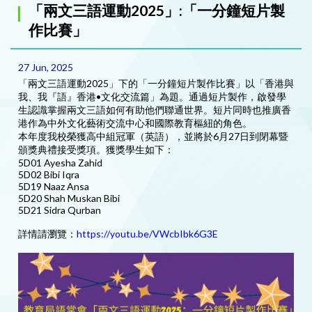
「兩文三語運動2025」:「一分鐘短片製
作比賽」
27 Jun, 2025
「兩文三語運動2025」下的「一分鐘短片製作比賽」以「香港與
我、我『語』香港•文化交流篇」為題。通過短片製作，啟發學
生認識掌握兩文三語如何有助他們聯通世界。短片同時也推廣香
港作為中外文化藝術交流中心和國際教育樞紐的角色。
本年度我校榮獲高中組冠軍（英語），並將於6月27日到閉幕暨
頒獎典禮接受獎項。獲獎學生如下：
5D01 Ayesha Zahid
5D02 Bibi Iqra
5D19 Naaz Ansa
5D20 Shah Muskan Bibi
5D21 Sidra Qurban
詳情請瀏覽：
https://youtu.be/VWcbIbk6G3E