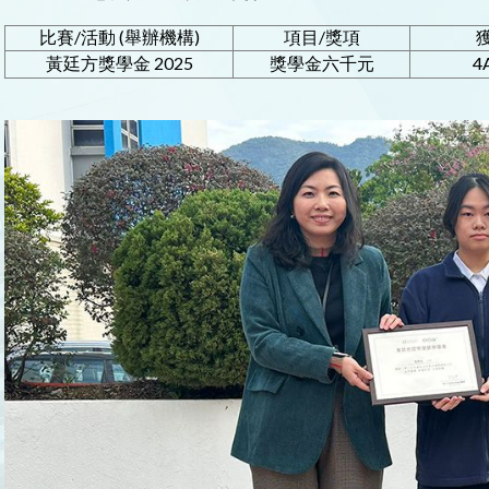
比賽/活動 (舉辦機構)
項目/獎項
黃廷方獎學金 2025
獎學金六千元
4