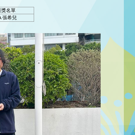
獲獎名單
A 張希兒