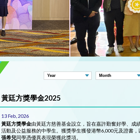
黃廷方獎學金2025
13 Feb, 2026
黃廷方獎學金
由黃廷方慈善基金設立，旨在嘉許勤奮好學、成
活動及公益服務的中學生。獲獎學生獲發港幣6,000元及證書
張希兒
同學憑優異表現榮獲此獎項。