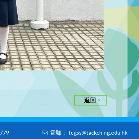
返回
779
電郵 ： tcgss@tackching.edu.hk