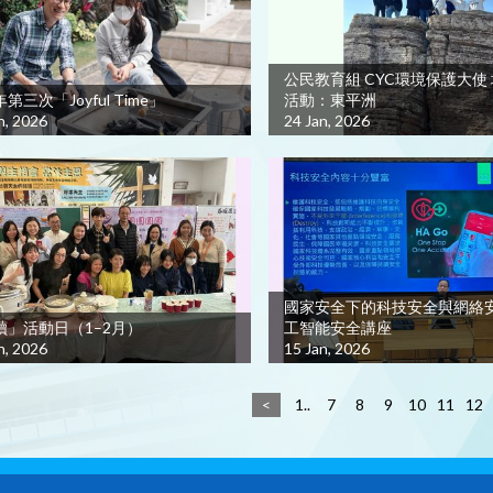
公民教育組 CYC環境保護大使
第三次「Joyful Time」
活動：東平洲
n, 2026
24 Jan, 2026
國家安全下的科技安全與網絡
讀」活動日（1–2月）
工智能安全講座
n, 2026
15 Jan, 2026
<
1..
7
8
9
10
11
12