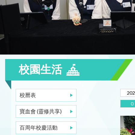
校園生活
202
校曆表
0
寶血會 (靈修共享)
百周年校慶活動