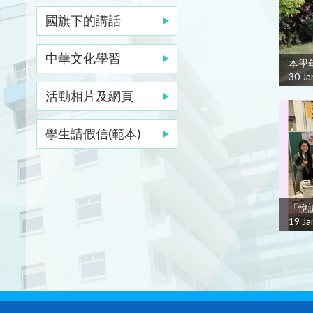
國旗下的講話
中華文化學習
本學年
30 Ja
活動相片及網頁
學生請假信(範本)
「悅
19 Ja