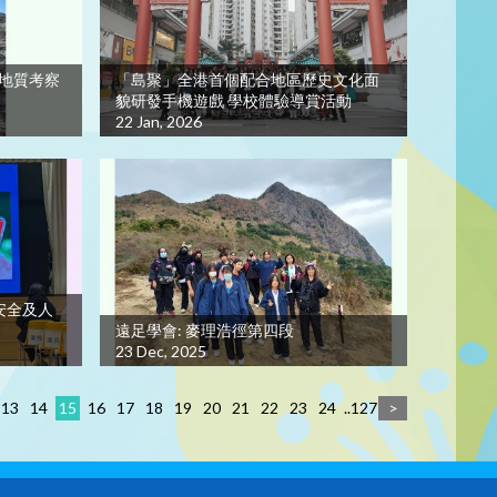
 地質考察
「島聚」全港首個配合地區歷史文化面
貌研發手機遊戲 學校體驗導賞活動
22 Jan, 2026
安全及人
遠足學會: 麥理浩徑第四段
23 Dec, 2025
13
14
15
16
17
18
19
20
21
22
23
24
..127
>