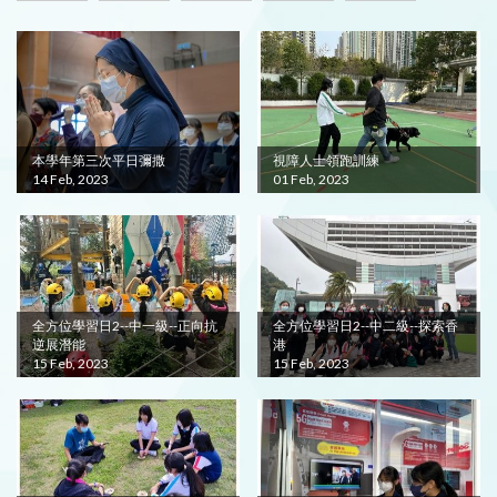
本學年第三次平日彌撒
視障人士領跑訓練
14 Feb, 2023
01 Feb, 2023
全方位學習日2--中一級--正向抗
全方位學習日2--中二級--探索香
逆展潛能
港
15 Feb, 2023
15 Feb, 2023