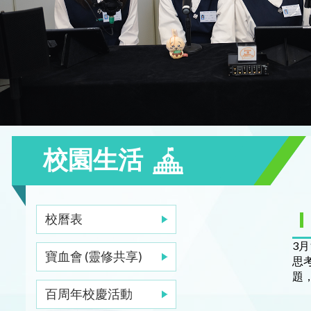
校園生活
校曆表
3
寶血會 (靈修共享)
思
題
百周年校慶活動