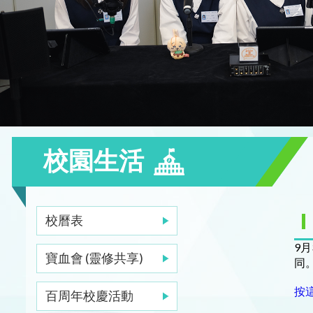
校園生活
校曆表
9
寶血會 (靈修共享)
同
按
百周年校慶活動