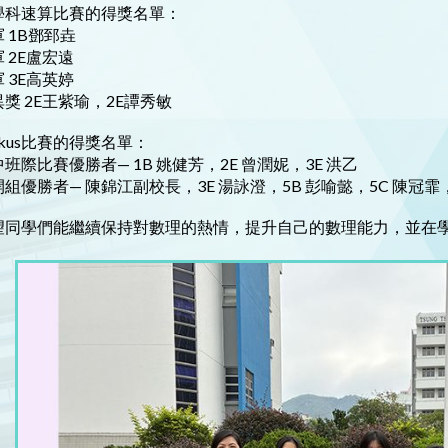
學科速算比賽的得獎名單：
 1B鄧郅垚
 2E盧宏遠
 3E高英婷
獎 2E王紫瑜，2E譚秀敏
okus比賽的得獎名單：
班際比賽優勝者— 1B 姚健芳，2E 曾潤妮，3E 洪乙
組優勝者— 陳錦江副校長，3E 湯詠澄，5B 彭喻懿，5C 陳冠霏，
望同學們能繼續保持對數理的熱情，提升自己的數理能力，並在