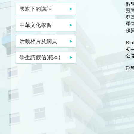
數
國旗下的講話
冠軍
亞軍
季軍
中華文化學習
優異
活動相片及網頁
Bl
初中
公開
學生請假信(範本)
期