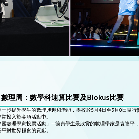
數理周：數學科速算比賽及Blokus比賽
進一步提升學生的數理興趣和潛能，學校於5月4日至5月8日舉
非常投入於各項活動中。
中國數理學家投票活動」—德貞學生最欣賞的數理學家是袁隆平，
隆平對世界糧食的貢獻。