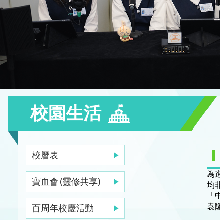
校園生活
校曆表
為
寶血會 (靈修共享)
均
「
袁
百周年校慶活動