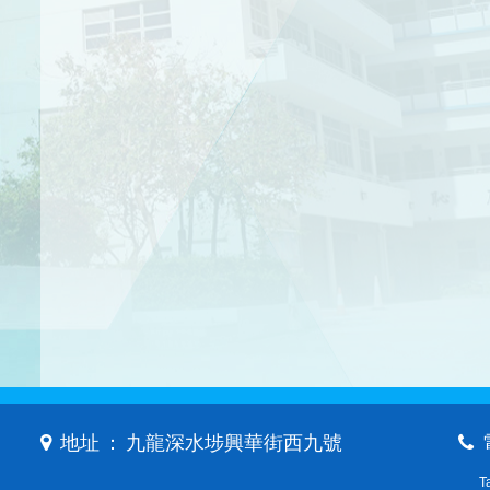
地址 ： 九龍深水埗興華街西九號
T