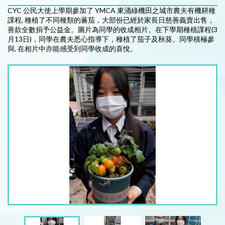
CYC 公民大使上學期參加了 YMCA 東涌綠機田之城市農夫有機耕種
課程, 種植了不同種類的蕃茄，大部份已經於家長日慈善義賣出售，
善款全數捐予公益金。圖片為同學的收成相片。在下學期種植課程(3
月13日)，同學在農夫悉心指導下，種植了茄子及秋葵。同學積極參
與, 在相片中亦能感受到同學收成的喜悅。