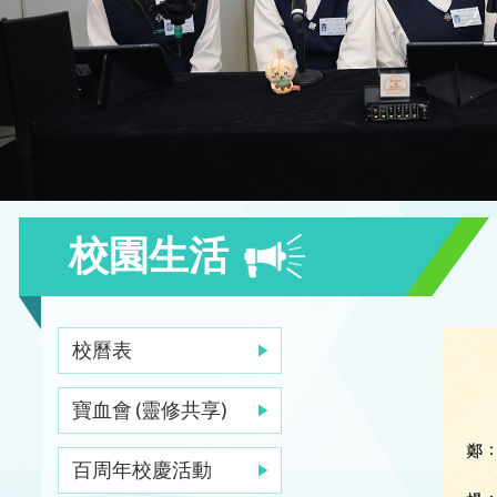
校園生活
校曆表
寶血會 (靈修共享)
百周年校慶活動