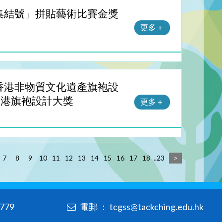
集結號」拼貼藝術比賽金獎
更多＋
香港非物質文化遺產旗袍設
項全港旗袍設計大獎
更多＋
7
8
9
10
11
12
13
14
15
16
17
18
..23
>
779
電郵 ： tcgss@tackching.edu.hk