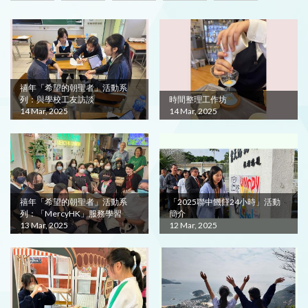
禧年「希望的朝聖者」活動系
列：與學校工友訪談
時間整理工作坊
14 Mar, 2025
14 Mar, 2025
禧年「希望的朝聖者」活動系
「2025聯中饑饉24小時」活動
列：「MercyHK」服務學習
簡介
13 Mar, 2025
12 Mar, 2025