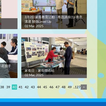
3月2日家長教育活動 - 專題講座(1)-善意
溝通 關係Level Up
02 Mar, 2025
手霜親子
家長日：家長聯絡站
02 Mar, 2025
38
39
40
41
42
43
44
45
46
47
48
49
..127
>