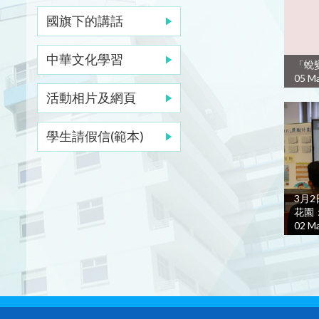
國旗下的講話
中華文化學習
「蛻
05 Ma
活動相片及網頁
學生請假信(範本)
3月2
花園
02 Ma