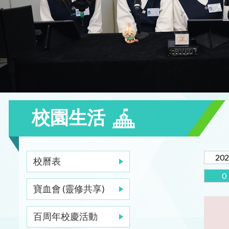
校園生活
202
校曆表
0
寶血會 (靈修共享)
百周年校慶活動