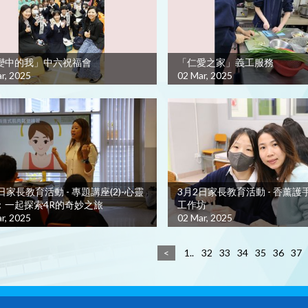
變中的我」中六祝福會
「仁愛之家」義工服務
r, 2025
02 Mar, 2025
日家長教育活動 - 專題講座(2)-心靈
3月2日家長教育活動 - 香薰護
：一起探索4R的奇妙之旅
工作坊
r, 2025
02 Mar, 2025
<
1..
32
33
34
35
36
37