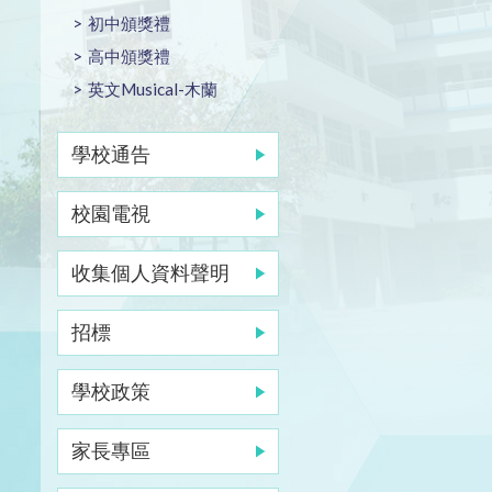
初中頒獎禮
高中頒獎禮
英文Musical-木蘭
學校通告
校園電視
收集個人資料聲明
招標
學校政策
家長專區