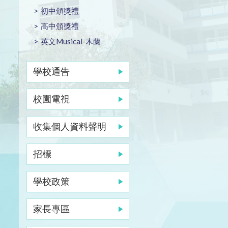
初中頒獎禮
高中頒獎禮
英文Musical-木蘭
學校通告
校園電視
收集個人資料聲明
招標
學校政策
家長專區