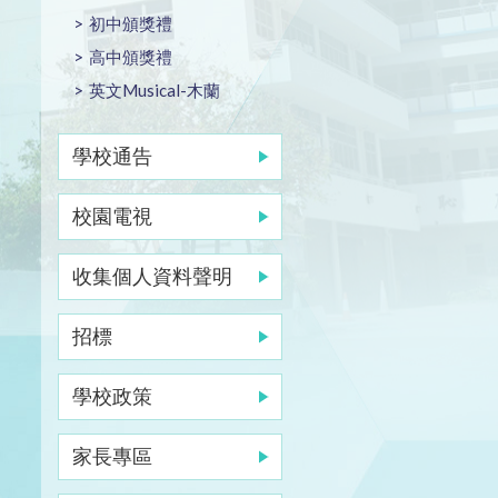
初中頒獎禮
高中頒獎禮
英文Musical-木蘭
學校通告
校園電視
收集個人資料聲明
招標
學校政策
家長專區