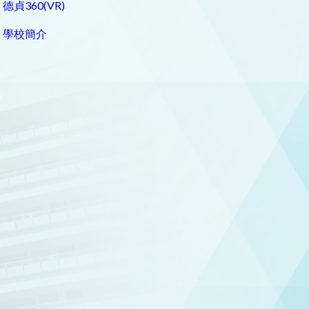
德貞360(VR)
學校簡介