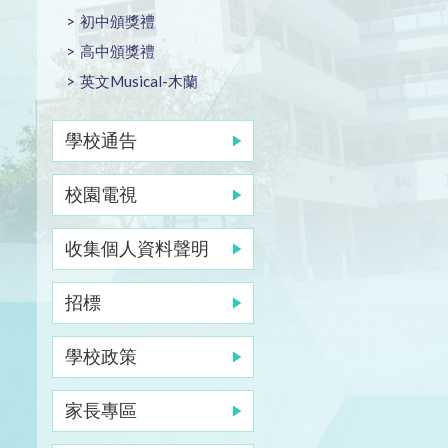
初中頒獎禮
高中頒獎禮
英文Musical-木蘭
學校通告
校園電視
收集個人資料聲明
招標
學校政策
家長專區